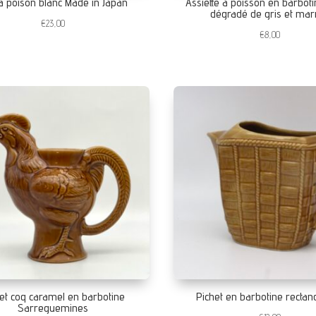
 à poison blanc Made in Japan
Assiette à poisson en barboti
dégradé de gris et mar
€
23,00
€
8,00
et coq caramel en barbotine
Pichet en barbotine rectan
Sarreguemines