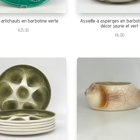
à artichauts en barbotine verte
Assiette à asperges en barbot
décor jaune et vert
€
25,00
€
6,00