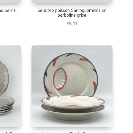
ne Salins
Saucière poisson Sarreguemines en
barbotine grise
€
16,00