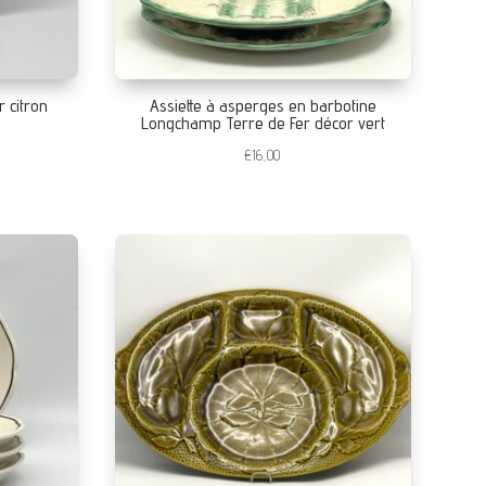
r citron
Assiette à asperges en barbotine
Longchamp Terre de Fer décor vert
€
16,00