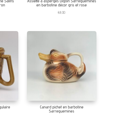
ne Salins
Assiette à asperges Digoin Sarreguemines
ron
en barbotine décor gris et rose
€
8,00
gulaire
Canard pichet en barbotine
Sarreguemines