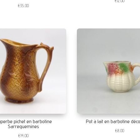
€
12,00
€
35,00
perbe pichet en barbotine
Pot à lait en barbotine déco
Sarreguemines
€
8,00
€
14,00