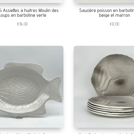
6 Assiettes à huitres Moulin des
Saucière poisson en barboti
Loups en barbotine verte
beige et marron
€
36,00
€
12,00