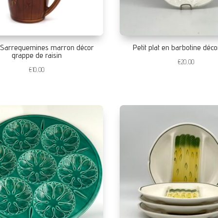
t Sarreguemines marron décor
Petit plat en barbotine déco
grappe de raisin
€
20,00
€
10,00