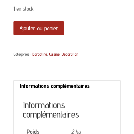
1 en stock
quantité
Ajouter au panier
de
Superbe
Catégories :
Barbotine
,
Cuisine
,
Décoration
pichet
en
barbotine
Informations complémentaires
Sarreguemines
Informations
complémentaires
Poids
2 kg