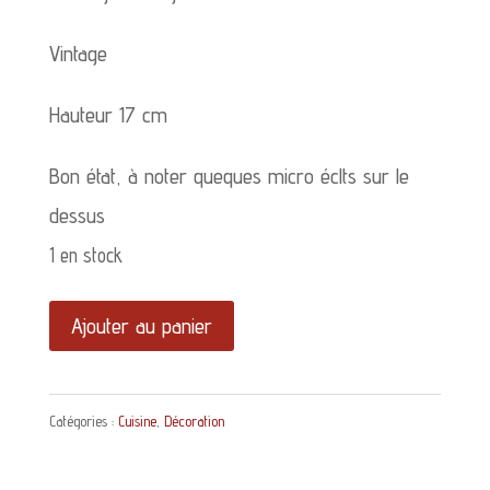
Vintage
Hauteur 17 cm
Bon état, à noter queques micro éclts sur le
dessus
1 en stock
quantité
Ajouter au panier
de
Pichet
Catégories :
Cuisine
,
Décoration
jaune
St