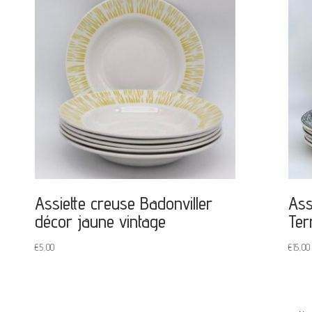
Assiette creuse Badonviller
Ass
décor jaune vintage
Ter
€
5,00
€
15,00