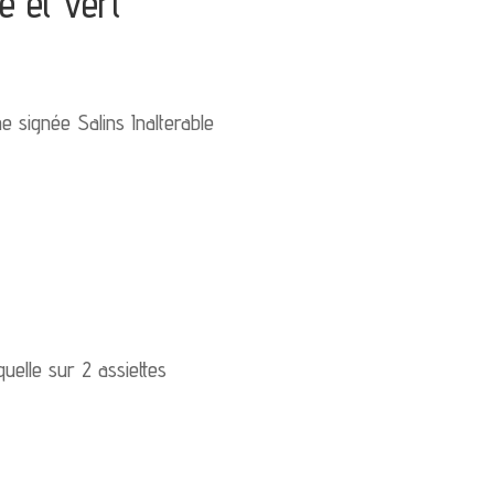
e et vert
e signée Salins Inalterable
quelle sur 2 assiettes