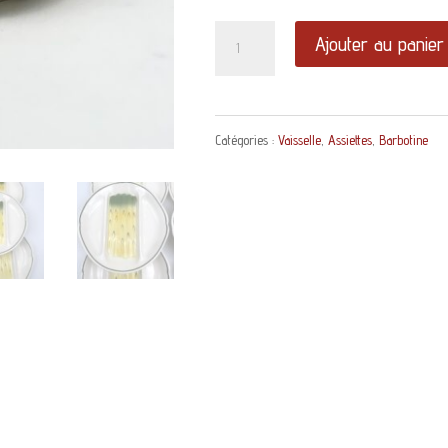
quantité
Ajouter au panier
de
Assiette
Catégories :
Vaisselle
,
Assiettes
,
Barbotine
à
asperges
en
barbotine
Salins
décor
jaune
et
vert