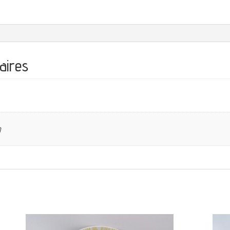
aires
m