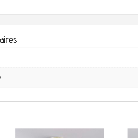
aires
m