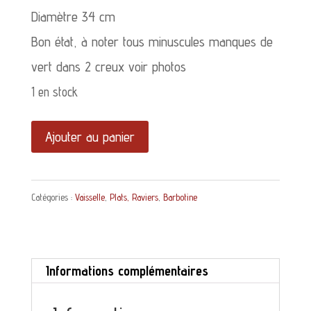
Diamètre 34 cm
Bon état, à noter tous minuscules manques de
vert dans 2 creux voir photos
1 en stock
quantité
Ajouter au panier
de
Plat
Catégories :
Vaisselle
,
Plats, Raviers
,
Barbotine
à
artichauts
en
Informations complémentaires
barbotine
verte