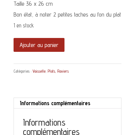
Taille 36 x 26 cm
Bon état, à noter 2 petites taches au fon du plat
1 en stock
quantité
Ajouter au panier
de
Plat
Catégories :
Vaisselle
,
Plats, Raviers
ovale
Jacquot
Digoin
Informations complémentaires
Sarreguemines
décor
Informations
complémentaires
bleu