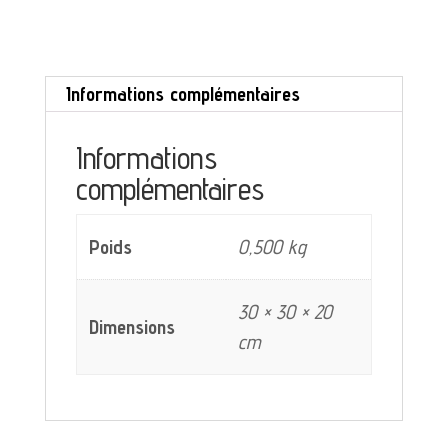
dessert
Salins
Informations complémentaires
Allegro
décor
Informations
feuille
complémentaires
Poids
0,500 kg
30 × 30 × 20
Dimensions
cm