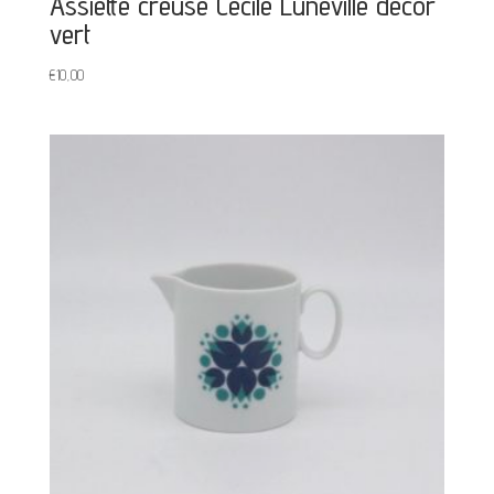
Assiette creuse Cécile Lunéville décor
vert
€
10,00