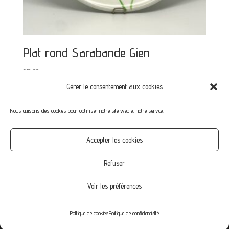
Plat rond Sarabande Gien
€
15,00
Gérer le consentement aux cookies
Nous utilisons des cookies pour optimiser notre site web et notre service.
Mon compte
Mot de passe perdu
Commandes
Accepter les cookies
CGV
Confidentialité
Politique de cookies (UE)
Refuser
Voir les préférences
© Vintage-Family.fr 2020 | by Agence NikO
Politique de cookies
Politique de confidentialité