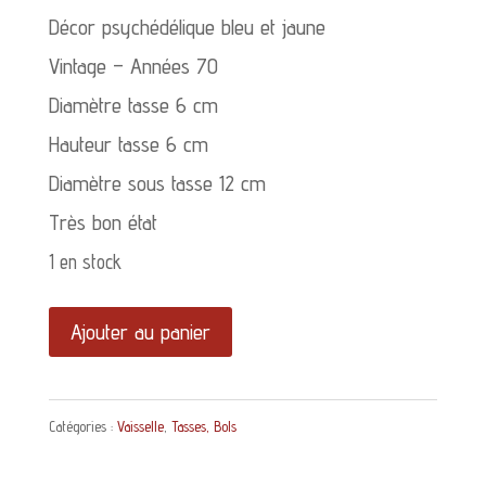
Décor psychédélique bleu et jaune
Vintage – Années 70
Diamètre tasse 6 cm
Hauteur tasse 6 cm
Diamètre sous tasse 12 cm
Très bon état
1 en stock
quantité
Ajouter au panier
de
Lot
Catégories :
Vaisselle
,
Tasses, Bols
de
6