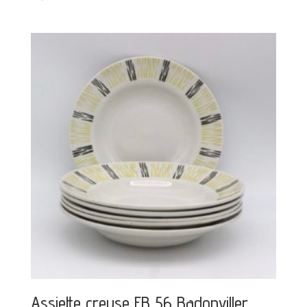
Assiette creuse FB 56 Badonviller