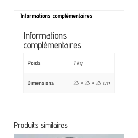
tasses
Informations complémentaires
à
café
Informations
complémentaires
Winterling
Bavaria
Poids
1 kg
décor
bleu
Dimensions
25 × 25 × 25 cm
et
jaune
Produits similaires