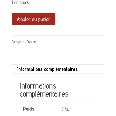
1 en stock
quantité
Ajouter au panier
de
Lot
Catégorie :
Cuisine
de
2
pots
Informations complémentaires
anciens
à
Informations
complémentaires
confiture
Meisenthal
Poids
1 kg