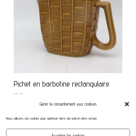
Pichet en barbotine rectangulaire
€
12,00
Gérer le consentement aux cookies
Nous utilisons des cookies pour optimiser notre site web et notre service.
Mon compte
Mot de passe perdu
Commandes
Accepter les cookies