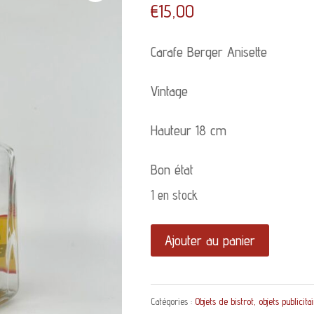
€
15,00
Carafe Berger Anisette
Vintage
Hauteur 18 cm
Bon état
1 en stock
quantité
Ajouter au panier
de
Carafe
Catégories :
Objets de bistrot, objets publicita
Berger