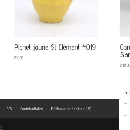
Pichet jaune St Clément 4019
Can
Sa
€
12,00
€
48,0
Nous
CGV
Confidentialité
Politique de cookies (UE)
kO