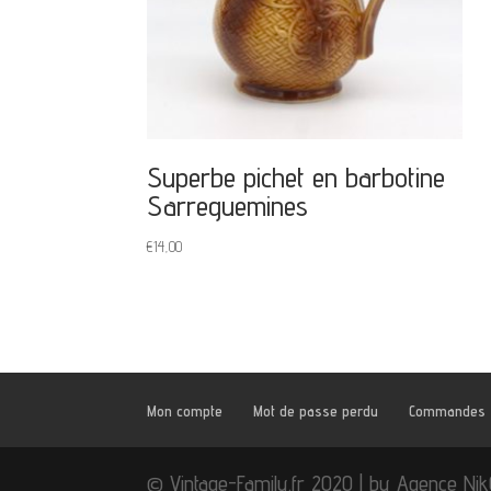
Superbe pichet en barbotine
Sarreguemines
€
14,00
Mon compte
Mot de passe perdu
Commandes
© Vintage-Family.fr 2020 | by Agence Ni