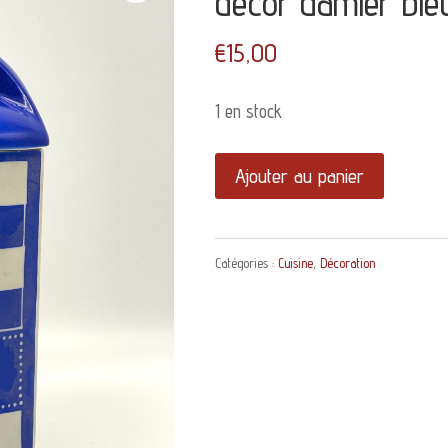
décor damier ble
€
15,00
1 en stock
quantité
Ajouter au panier
de
Pot
Catégories :
Cuisine
,
Décoration
à
Chicorée
Gerda
Ditmar
Urbach