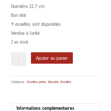
Diamètre 22,7 cm
Bon état
4 assiettes sont disponibles
Vendue à l’unité
2 en stock
quantité
Ajouter au panier
de
Assiette
Catégories :
Assiettes plates
,
Vaisselle
,
Assiettes
plate
Basque
St
Informations complémentaires
Amand