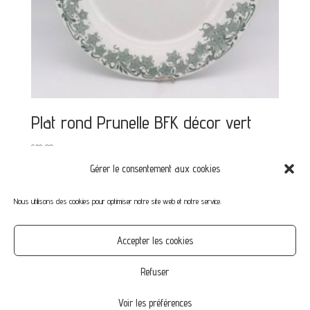
Plat rond Prunelle BFK décor vert
€
22,00
Gérer le consentement aux cookies
Nous utilisons des cookies pour optimiser notre site web et notre service.
Mon compte
Mot de passe perdu
Commandes
Accepter les cookies
CGV
Confidentialité
Politique de cookies (UE)
Refuser
Voir les préférences