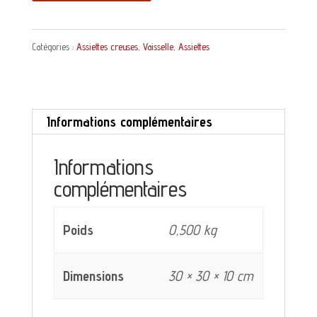
de
Assiette
Catégories :
Assiettes creuses
,
Vaisselle
,
Assiettes
creuse
Estival
Moulin
Informations complémentaires
des
Loups
Informations
complémentaires
et
Hamage
Poids
0,500 kg
décor
bleu
Dimensions
30 × 30 × 10 cm
vert