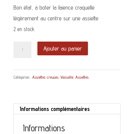
Bon état, à boter la faience craquelle
légèrement au centre sur une assiette
2 en stock
quantité
Ajouter au panier
de
Assiette
Catégories :
Assiettes creuses
,
Vaisselle
,
Assiettes
creuse
décor
pomme
Informations complémentaires
bordeaux
et
Informations
feuille