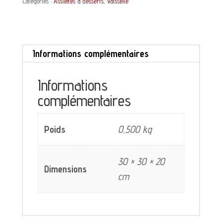
Catégories :
Assiettes à desserts
,
Vaisselle
à
dessert
Sylvain
Informations complémentaires
Lunéville
décor
Informations
bordeaux
complémentaires
et
bleu
Poids
0,500 kg
30 × 30 × 20
Dimensions
cm