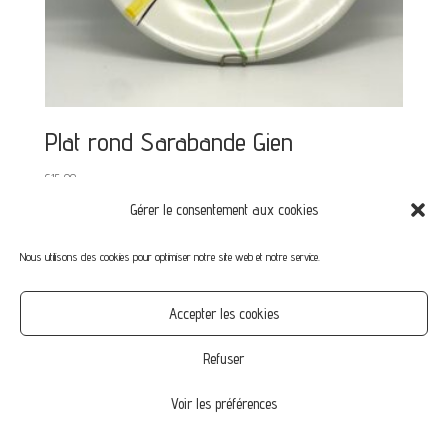
Plat rond Sarabande Gien
€
15,00
Gérer le consentement aux cookies
Nous utilisons des cookies pour optimiser notre site web et notre service.
Mon compte
Mot de passe perdu
Commandes
Accepter les cookies
CGV
Confidentialité
Politique de cookies (UE)
Refuser
Voir les préférences