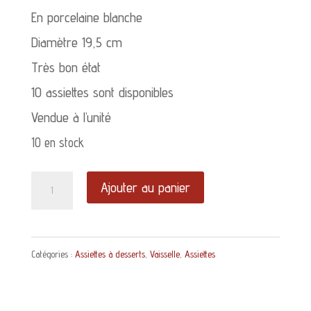
En porcelaine blanche
Diamètre 19,5 cm
Très bon état
10 assiettes sont disponibles
Vendue à l’unité
10 en stock
quantité
Ajouter au panier
de
Assiette
Catégories :
Assiettes à desserts
,
Vaisselle
,
Assiettes
à
dessert
Corinth