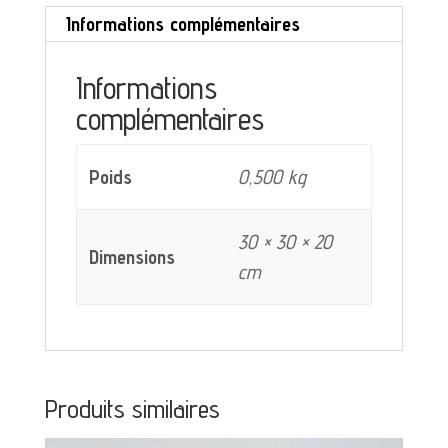
Informations complémentaires
by
Rosenthal
Informations
Studio
complémentaires
Linie
décor
Poids
0,500 kg
bleu
30 × 30 × 20
Dimensions
cm
Produits similaires