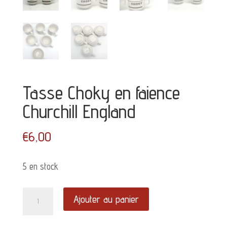
Tasse Choky en faience
Churchill England
€
6,00
5 en stock
quantité
Ajouter au panier
de