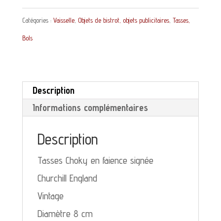
Tasse
Catégories :
Vaisselle
,
Objets de bistrot, objets publicitaires
,
Tasses,
Choky
Bols
en
faience
Churchill
Description
England
Informations complémentaires
Description
Tasses Choky en faience signée
Churchill England
Vintage
Diamètre 8 cm