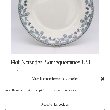
Plat Noisettes Sarreguemines U&C
€
25,00
Gérer le consentement aux cookies
Nous utilisons des cookies pour optimiser notre site web et notre service.
Mon compte
Mot de passe perdu
Commandes
Accepter les cookies