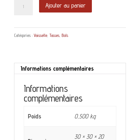
quantité
Ajouter au panier
de
Tasse
Catégories :
Vaisselle
,
Tasses, Bols
à
café
Thomas
Informations complémentaires
Germany
décor
Informations
vert
complémentaires
Poids
0,500 kg
30 × 30 × 20