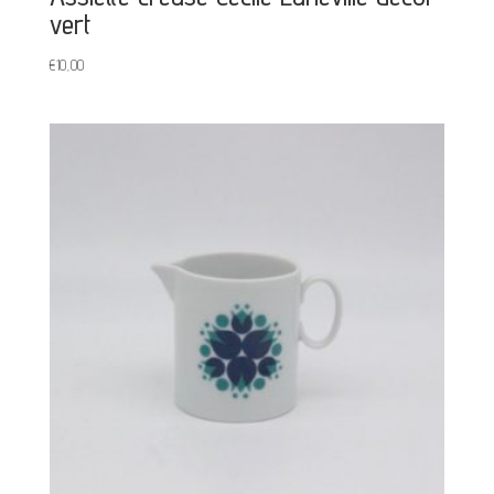
vert
€
10,00