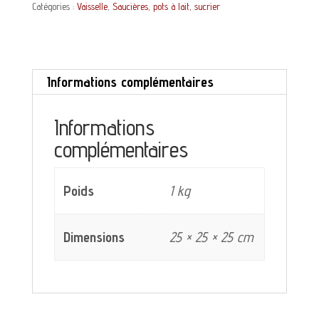
Catégories :
Vaisselle
,
Saucières, pots à lait, sucrier
Baléares
Digoin
Sarreguemines
Informations complémentaires
décor
bordeaux
Informations
complémentaires
Poids
1 kg
Dimensions
25 × 25 × 25 cm