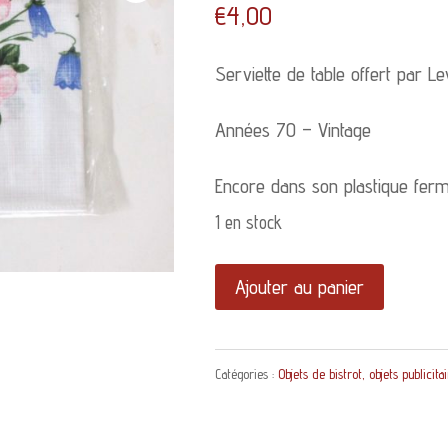
€
4,00
Serviette de table offert par Le
Années 70 – Vintage
Encore dans son plastique ferm
1 en stock
quantité
Ajouter au panier
de
Serviette
Catégories :
Objets de bistrot, objets publicita
de
table