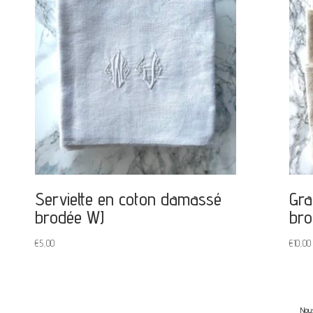
Serviette en coton damassé
Gra
brodée WJ
bro
€
5,00
€
10,00
Nous