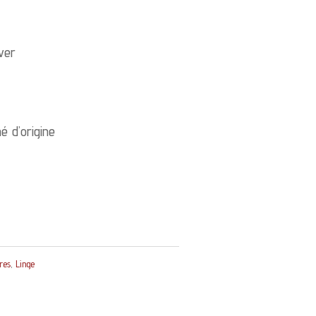
ver
é d’origine
ires
,
Linge