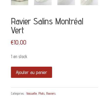
Ravier Salins Montréal
Vert
€
10,00
1 en stock
quantité
Ajouter au panier
de
Ravier
Catégories :
Vaisselle
,
Plats, Raviers
Salins
Montréal