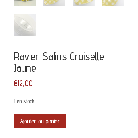
Ravier Salins Croisette
Jaune
€
12,00
1 en stock
quantité
Ajouter au panier
de