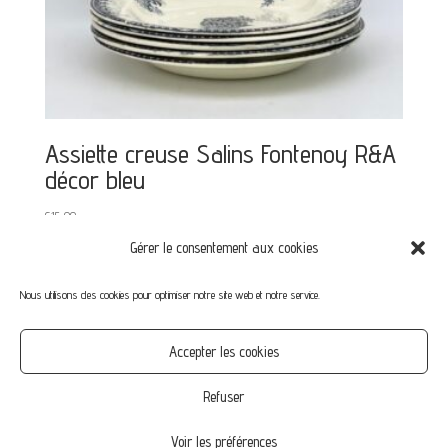
Assiette creuse Salins Fontenoy R&A
décor bleu
€
15,00
Gérer le consentement aux cookies
Nous utilisons des cookies pour optimiser notre site web et notre service.
Mon compte
Mot de passe perdu
Commandes
Accepter les cookies
CGV
Confidentialité
Politique de cookies (UE)
Refuser
Voir les préférences