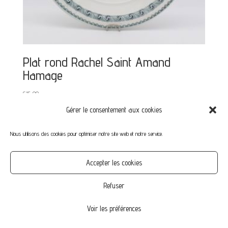
Plat rond Rachel Saint Amand
Hamage
€
15,00
Gérer le consentement aux cookies
Nous utilisons des cookies pour optimiser notre site web et notre service.
Mon compte
Mot de passe perdu
Commandes
Accepter les cookies
CGV
Confidentialité
Politique de cookies (UE)
Refuser
Voir les préférences