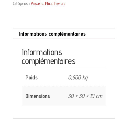
Catégories :
Vaisselle
,
Plats, Raviers
Lunéville
Marcelle
décor
Informations complémentaires
bleu
et
Informations
complémentaires
bordeaux
Poids
0,500 kg
Dimensions
30 × 30 × 10 cm