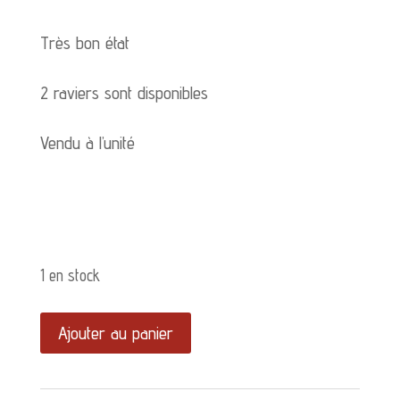
Très bon état
2 raviers sont disponibles
Vendu à l’unité
1 en stock
quantité
Ajouter au panier
de
Ravier