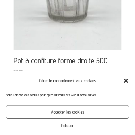
Pot à confiture forme droite 500
€
12,00
Gérer le consentement aux cookies
Nous utilisons des cookies pour optimiser notre site web et notre service.
Mon compte
Mot de passe perdu
Commandes
Accepter les cookies
CGV
Confidentialité
Politique de cookies (UE)
Refuser