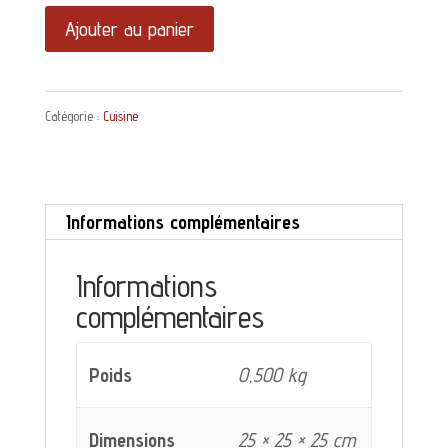
quantité
Ajouter au panier
de
Pot
Catégorie :
Cuisine
à
confiture
forme
Informations complémentaires
droite
bord
Informations
complémentaires
double
Poids
0,500 kg
Dimensions
25 × 25 × 25 cm