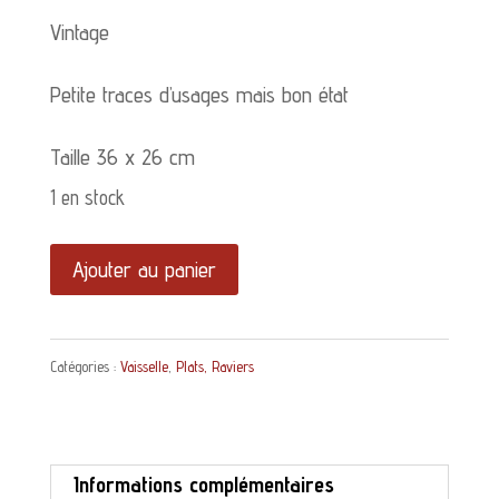
Vintage
Petite traces d’usages mais bon état
Taille 36 x 26 cm
1 en stock
quantité
Ajouter au panier
de
Plat
Catégories :
Vaisselle
,
Plats, Raviers
ovale
Feria
Sarreguemines
Informations complémentaires