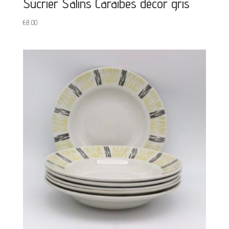
Sucrier Salins Caraibes décor gris
€
8,00