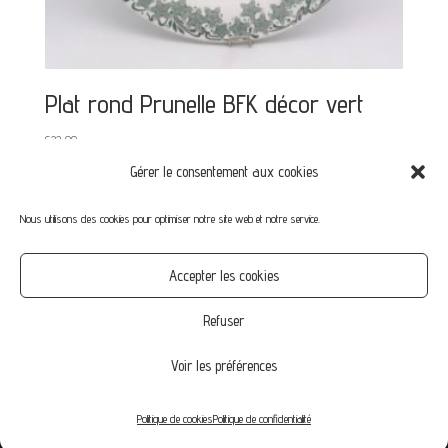
Plat rond Prunelle BFK décor vert
€
22,00
Gérer le consentement aux cookies
Nous utilisons des cookies pour optimiser notre site web et notre service.
Mon compte
Mot de passe perdu
Commandes
Accepter les cookies
CGV
Confidentialité
Politique de cookies (UE)
Refuser
Voir les préférences
© Vintage-Family.fr 2020 | by Agence NikO
Politique de cookies
Politique de confidentialité