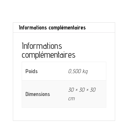
ou
grande
assiette
Informations complémentaires
Oscar
Digoin
Informations
complémentaires
Sarreguemines
décor
Poids
0,500 kg
gris
bordeaux
30 × 30 × 30
et
Dimensions
cm
jaune