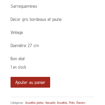
Sarreguemines
Décor gris bordeaux et jaune
Vintage
Diamètre 27 cm
Bon état
1 en stock
quantité
Ajouter au panier
de
Plat
Catégories :
Assiettes plates
,
Vaisselle
,
Assiettes
,
Plats, Raviers