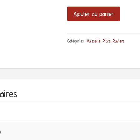
quantité
Ajouter au panier
de
Plat
Catégories :
Vaisselle
,
Plats, Raviers
creux
Modèle
Limoges
P.B
décor
aires
bleu
m