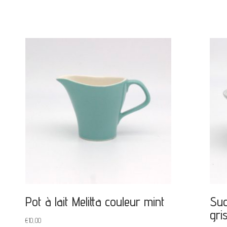
Pot à lait Melitta couleur mint
Suc
gri
€
10,00