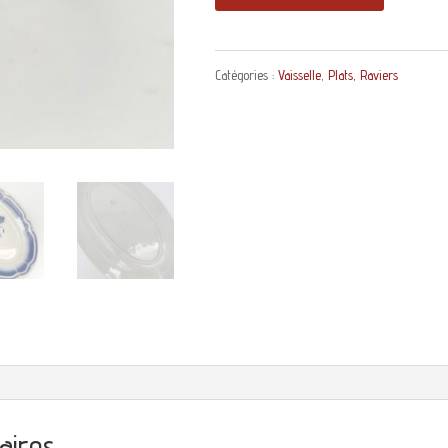
de
Grand
Catégories :
Vaisselle
,
Plats, Raviers
ravier
Badonviller
FB
92
décor
bleu
aires