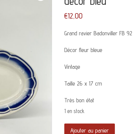
décor bleu
€
12,00
Grand ravier Badonviller FB 92
Décor fleur bleue
Vintage
Taille 26 x 17 cm
Très bon état
1 en stock
quantité
Ajouter au panier