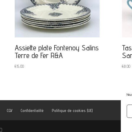
Assiette plate Fontenoy Salins
Tas
Terre de Fer R&A
Sar
€
15,00
€
8,00
Nous
CGV
Confidentialité
Politique de cookies (UE)
kO