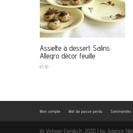
Assiette à dessert Salins
Allegro décor feuille
€
3,50
Mon compte
Mot de passe perdu
Commandes
© Vintage-Family.fr 2020 | by Agence Ni