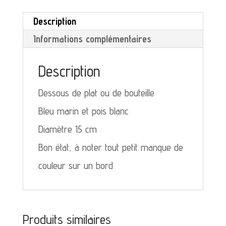
ou
Description
de
Informations complémentaires
bouteille
bleu
Description
à
Dessous de plat ou de bouteille
pois
Bleu marin et pois blanc
blanc
Diamètre 15 cm
Bon état, à noter tout petit manque de
couleur sur un bord
Produits similaires