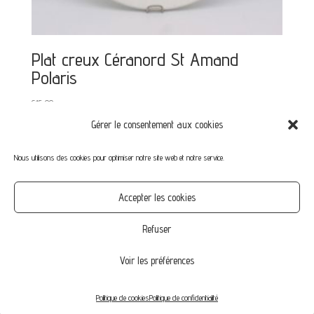
Plat creux Céranord St Amand
Polaris
€
15,00
Gérer le consentement aux cookies
Nous utilisons des cookies pour optimiser notre site web et notre service.
Mon compte
Mot de passe perdu
Commandes
Accepter les cookies
CGV
Confidentialité
Politique de cookies (UE)
Refuser
Voir les préférences
© Vintage-Family.fr 2020 | by Agence NikO
Politique de cookies
Politique de confidentialité