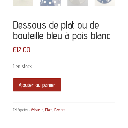
Dessous de plat ou de
bouteille bleu à pois blanc
€
12,00
1 en stock
quantité
Ajouter au panier
de
Dessous
Catégories :
Vaisselle
,
Plats, Raviers
de
plat