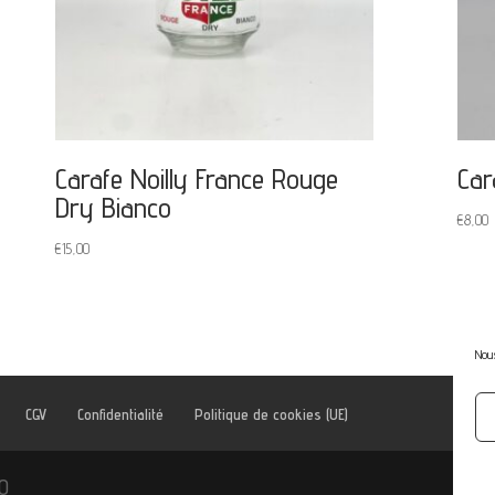
Carafe Noilly France Rouge
Car
Dry Bianco
€
8,00
€
15,00
Nous
CGV
Confidentialité
Politique de cookies (UE)
kO