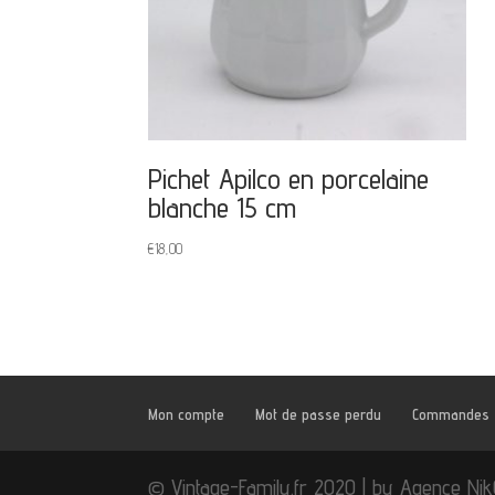
Pichet Apilco en porcelaine
blanche 15 cm
€
18,00
Mon compte
Mot de passe perdu
Commandes
© Vintage-Family.fr 2020 | by Agence Ni