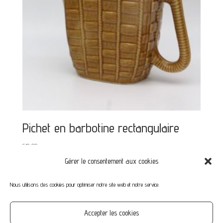
Pichet en barbotine rectangulaire
€
12,00
Gérer le consentement aux cookies
Nous utilisons des cookies pour optimiser notre site web et notre service.
Mon compte
Mot de passe perdu
Commandes
Accepter les cookies