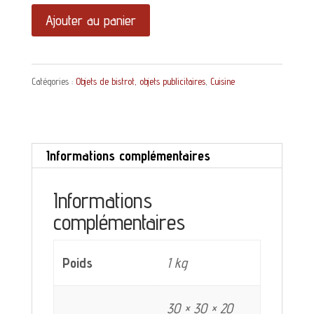
quantité
Ajouter au panier
de
Carafe
Catégories :
Objets de bistrot, objets publicitaires
,
Cuisine
Pernod
45
Pernod
Informations complémentaires
fils
bleue
Informations
complémentaires
et
jaune
Poids
1 kg
30 × 30 × 20