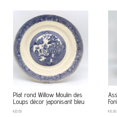
Plat rond Willow Moulin des
Ass
Loups décor japonisant bleu
Fon
€
20,00
€
15,00