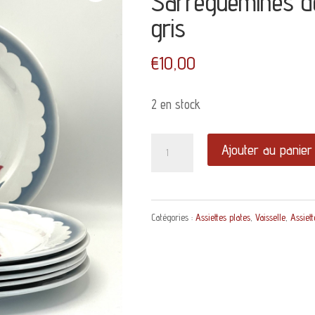
Sarreguemines d
gris
€
10,00
2 en stock
quantité
Ajouter au panier
de
Assiette
Catégories :
Assiettes plates
,
Vaisselle
,
Assiett
plate
Tulipes
Sarreguemines
décor