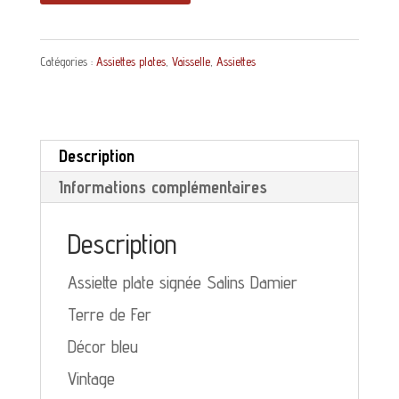
de
Assiette
Catégories :
Assiettes plates
,
Vaisselle
,
Assiettes
plate
Salins
Damier
Description
Terre
Informations complémentaires
de
Fer
Description
décor
Assiette plate signée Salins Damier
bleu
Terre de Fer
Décor bleu
Vintage