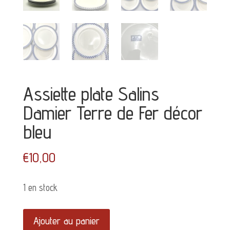
Assiette plate Salins
Damier Terre de Fer décor
bleu
€
10,00
1 en stock
quantité
Ajouter au panier