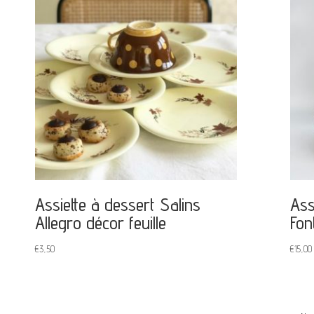
Assiette à dessert Salins
Ass
Allegro décor feuille
Fon
€
3,50
€
15,00