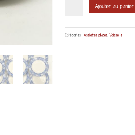
quantité
Ajouter au panier
de
Assiette
Catégories :
Assiettes plates
,
Vaisselle
plate
Rostand
décor
geométrique
bleu