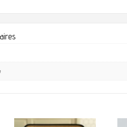
aires
m