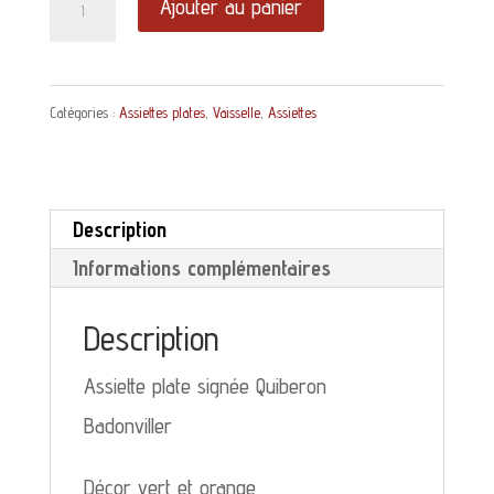
Ajouter au panier
de
Assiette
Catégories :
Assiettes plates
,
Vaisselle
,
Assiettes
plate
Quiberon
Badonviller
Description
décor
Informations complémentaires
vert
et
Description
orange
Assiette plate signée Quiberon
Badonviller
Décor vert et orange