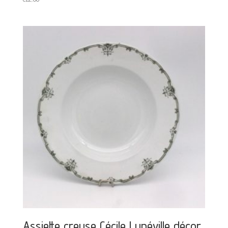
Assiette creuse Cécile Lunéville décor