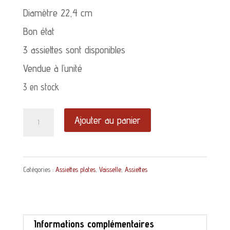
Diamètre 22,4 cm
Bon état
3 assiettes sont disponibles
Vendue à l’unité
3 en stock
quantité
Ajouter au panier
de
Assiette
Catégories :
Assiettes plates
,
Vaisselle
,
Assiettes
plate
Gisèle
Badonviller
Informations complémentaires
décor