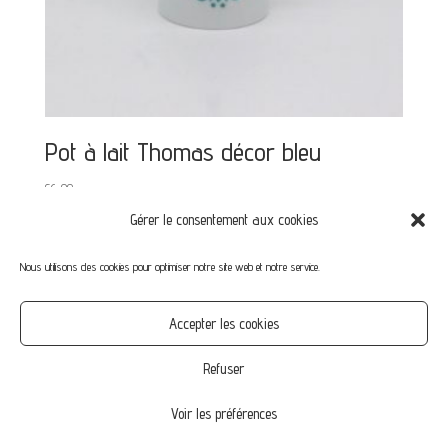
Pot à lait Thomas décor bleu
€
6,00
Gérer le consentement aux cookies
Nous utilisons des cookies pour optimiser notre site web et notre service.
Mon compte
Mot de passe perdu
Commandes
Accepter les cookies
CGV
Confidentialité
Politique de cookies (UE)
Refuser
Voir les préférences