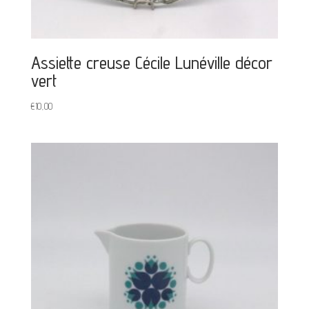
Assiette creuse Cécile Lunéville décor
vert
€
10,00