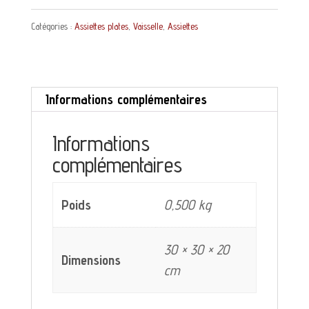
Assiette
Catégories :
Assiettes plates
,
Vaisselle
,
Assiettes
plate
Corinne
Moulin
Informations complémentaires
des
Loups
Informations
décor
complémentaires
rose
et
Poids
0,500 kg
vert
30 × 30 × 20
Dimensions
cm