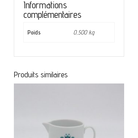
décor
Informations
complémentaires
bleu
gris
Poids
0,500 kg
Produits similaires