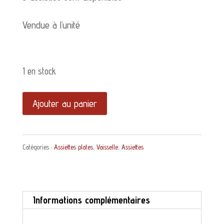
Vendue à l’unité
1 en stock
quantité
Ajouter au panier
de
Assiette
Catégories :
Assiettes plates
,
Vaisselle
,
Assiettes
plate
Carola
U&C
Informations complémentaires
Sarreguemines