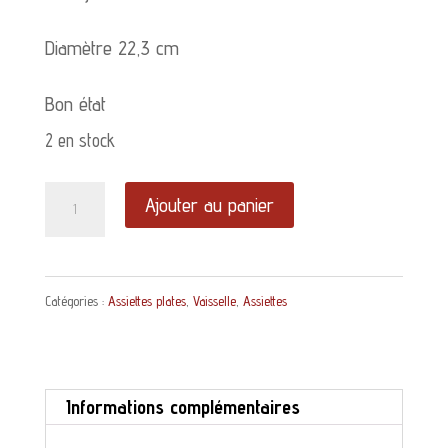
Diamètre 22,3 cm
Bon état
2 en stock
quantité
Ajouter au panier
de
Assiette
Catégories :
Assiettes plates
,
Vaisselle
,
Assiettes
plate
Camelia
Sarreguemines
Informations complémentaires
décor