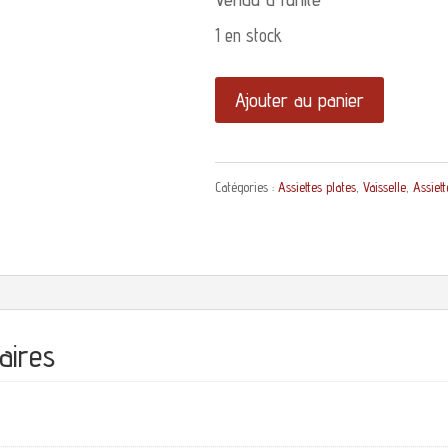
1 en stock
quantité
Ajouter au panier
de
Assiette
Catégories :
Assiettes plates
,
Vaisselle
,
Assiett
plate
Cadix
Villeroy
et
Boch
aires
décor
bleu