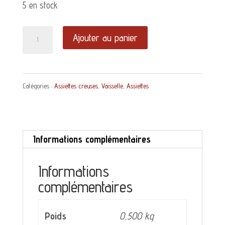
5 en stock
quantité
Ajouter au panier
de
Assiette
Catégories :
Assiettes creuses
,
Vaisselle
,
Assiettes
creuses
Donon
Sarreguemines
Informations complémentaires
et
Digoin
Informations
décor
complémentaires
bleu
Poids
0,500 kg