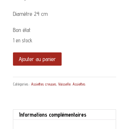
Diamètre 24 cm
Bon état
1 en stock
quantité
Ajouter au panier
de
Assiette
Catégories :
Assiettes creuses
,
Vaisselle
,
Assiettes
creuse
Terre
de
Informations complémentaires
Fer