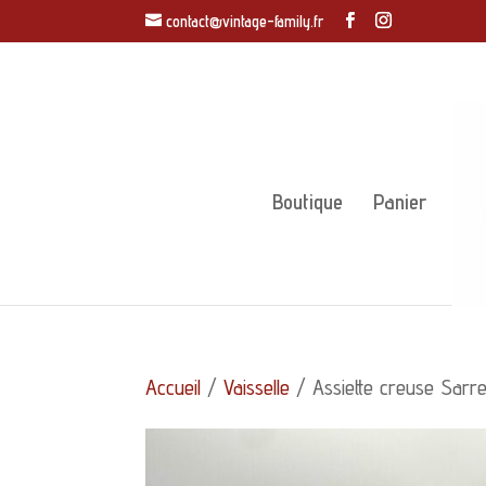
contact@vintage-family.fr
Boutique
Panier
Accueil
/
Vaisselle
/ Assiette creuse Sarr