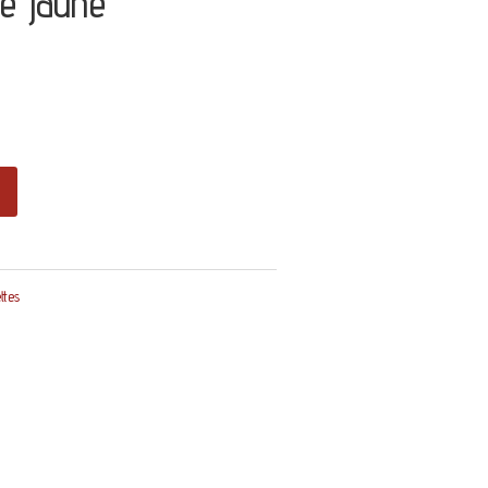
e jaune
ttes