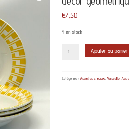
décor géométriqu
€
7,50
4 en stock
quantité
Ajouter au panier
de
Assiette
Catégories :
Assiettes creuses
,
Vaisselle
,
Assie
creuse
Sarreguemines
décor
géométrique
jaune