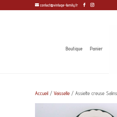
contact@vintage-family.fr
Boutique
Panier
Accueil
/
Vaisselle
/ Assiette creuse Salin