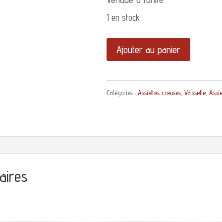
1 en stock
quantité
Ajouter au panier
de
Assiette
Catégories :
Assiettes creuses
,
Vaisselle
,
Assie
creuse
Salins
Charbonnier
Le
Rêve
aires
Terre
de