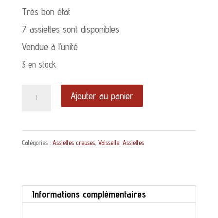
Très bon état
7 assiettes sont disponibles
Vendue à l’unité
3 en stock
quantité
Ajouter au panier
de
Assiette
Catégories :
Assiettes creuses
,
Vaisselle
,
Assiettes
creuse
Moulin
des
Informations complémentaires
Loups
René