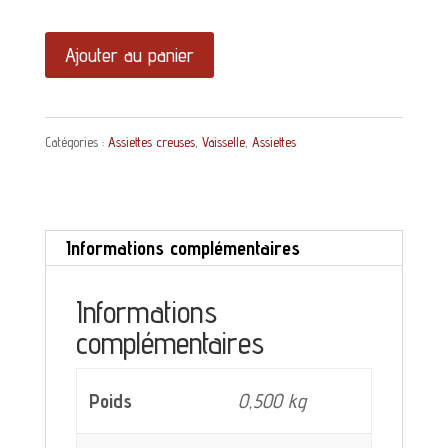
quantité
Ajouter au panier
de
Assiette
Catégories :
Assiettes creuses
,
Vaisselle
,
Assiettes
creuse
Marcel
Longchamp
Informations complémentaires
Terre
de
Informations
complémentaires
fer
décor
Poids
0,500 kg
bleu
gris