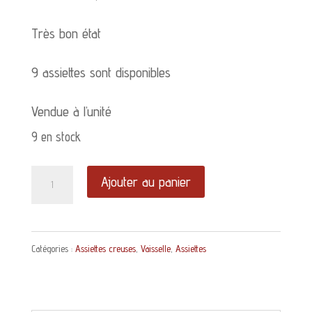
Très bon état
9 assiettes sont disponibles
Vendue à l’unité
9 en stock
quantité
Ajouter au panier
de
Assiette
Catégories :
Assiettes creuses
,
Vaisselle
,
Assiettes
creuse
Lunéville
Reaumur