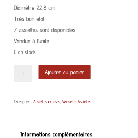
Diamètre 22,8 cm
Très bon état
7 assiettes sont disponibles
Vendue à l’unité
6 en stock
quantité
Ajouter au panier
de
Assiette
Catégories :
Assiettes creuses
,
Vaisselle
,
Assiettes
creuse
Lunéville
Blandine
Informations complémentaires
décor